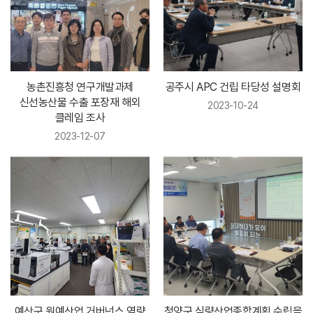
농촌진흥청 연구개발과제
공주시 APC 건립 타당성 설명회
신선농산물 수출 포장재 해외
2023-10-24
클레임 조사
2023-12-07
예산군 원예산업 거버넌스 역량
청양군 식량산업종합계획 수립을