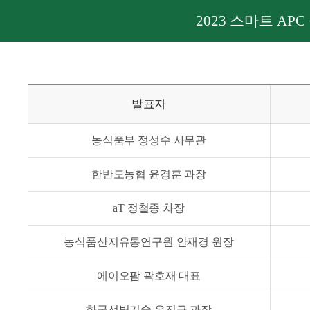
2023 스마트 AP
발표자
농식품부 정성수 사무관
한반도농협 윤경훈 과장
aT 정철종 차장
농식품산지유통연구원 안재경 원장
에이오팜 곽호재 대표
한국선별기술 유진규 과장