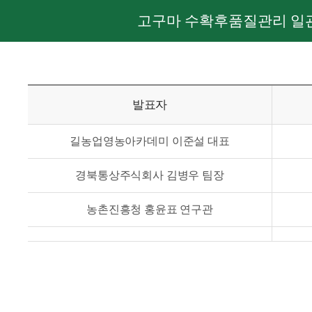
고구마 수확후품질관리 일관
발표자
길농업영농아카데미 이준설 대표
경북통상주식회사 김병우 팀장
농촌진흥청 홍윤표 연구관