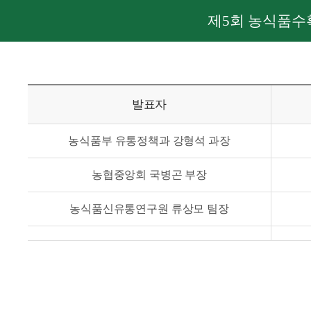
제5회 농식품수
발표자
농식품부 유통정책과 강형석 과장
농협중앙회 국병곤 부장
농식품신유통연구원 류상모 팀장